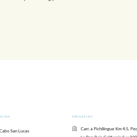
ación
Ubicación
Carr. a Pichilingue Km 4.5, Pe
 Cabo San Lucas