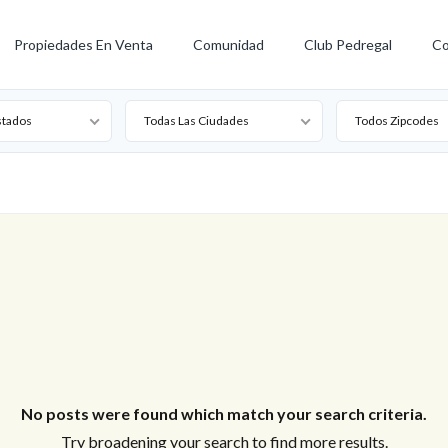
Propiedades En Venta
Comunidad
Club Pedregal
Co
stados
Todas Las Ciudades
Todos Zipcodes
No posts were found which match your search criteria.
Try broadening your search to find more results.