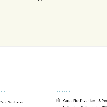
ación
Ubicación
Carr. a Pichilingue Km 4.5, Pe
 Cabo San Lucas