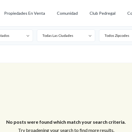
Propiedades En Venta
Comunidad
Club Pedregal
Co
stados
Todas Las Ciudades
Todos Zipcodes
No posts were found which match your search criteria.
Try broadening your search to find more results.